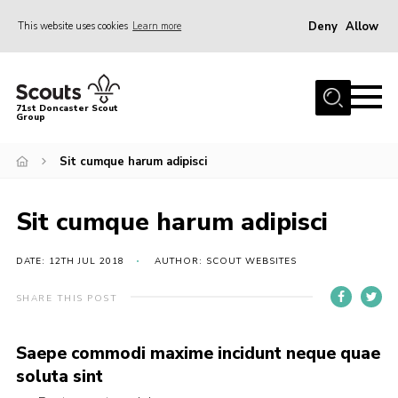
Deny
Allow
This website uses cookies
Learn more
Menu
Home
71st Doncaster Scout
Group
About Us
Join
Sit cumque harum adipisci
News
Sit cumque harum adipisci
Events
Gallery
DATE: 12TH JUL 2018
AUTHOR: SCOUT WEBSITES
Contact
SHARE THIS POST
Members Area
Saepe commodi maxime incidunt neque quae
Youth Programme
soluta sint
Cookies