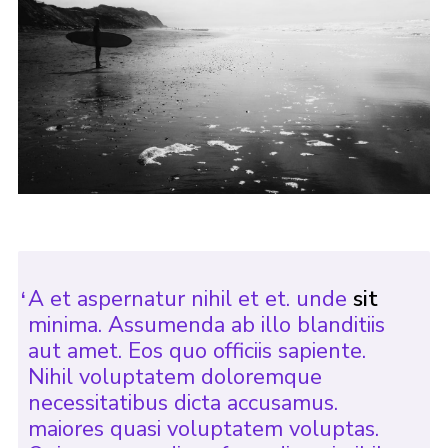
A et aspernatur nihil et et. unde
sit
minima. Assumenda ab illo blanditiis
aut amet. Eos quo officiis sapiente.
Nihil voluptatem doloremque
necessitatibus dicta accusamus.
maiores quasi voluptatem voluptas.