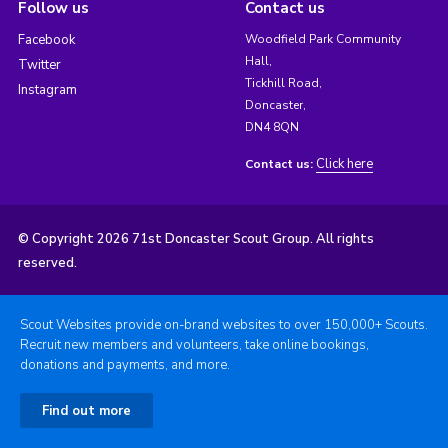
Follow us
Contact us
Facebook
Woodfield Park Community
Hall,
Twitter
Tickhill Road,
Instagram
Doncaster,
DN4 8QN
Click here
Contact us:
© Copyright 2026 71st Doncaster Scout Group. All rights
reserved.
Scout Websites provide on-brand websites to over 150,000+ Scouts.
Recruit new members and volunteers, take online bookings,
donations and payments, and more.
Find out more